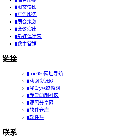
▮图文快印
▮广告服务
▮展会策划
▮会议演出
▮新媒体运营
▮数字营销
链接
▮hao660网址导航
▮动网资源网
▮我爱yes资源网
▮我爱印刷社区
▮源码分享网
▮软件仓库
▮软件热
联系