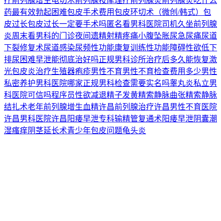
疗
前列腺增生电切术
前列腺按摩理疗
前列腺炎
前列腺炎吃什么
药最有效
勃起困难
包皮手术费用
包皮环切术（微创/韩式）
包
皮过长
包皮过长一定要手术吗
匿名看男科医院
司机久坐前列腺
炎
周末看男科的门诊
夜间遗精
射精疼痛
小腹坠胀
尿急
尿痛
尿道
下裂修复术
尿道感染
尿频
性功能康复训练
性功能障碍
性欲低下
排尿困难
早泄能彻底治好吗
正规男科诊所
治疗后多久能恢复
激
光包皮炎治疗
生殖器疱疹
男性不育
男性不育检查费用多少
男性
私密养护
男科医院哪家正规
男科检查需要实名吗
睾丸炎
私立男
科医院可信吗
程序员性欲减退
精子发黄
精索静脉曲张
精索静脉
结扎术
老年前列腺增生
血精
许昌前列腺治疗
许昌男性不育医院
许昌男科医院
许昌阳痿早泄专科
输精管复通术
阳痿早泄
阴囊潮
湿瘙痒
阴茎延长术
青少年包皮问题
龟头炎