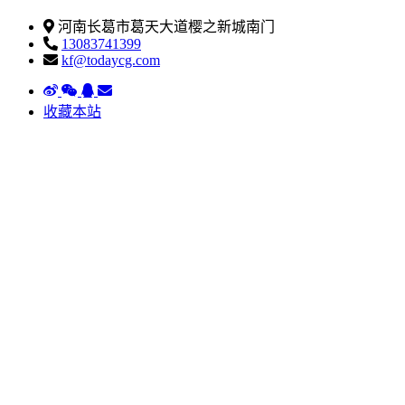
河南长葛市葛天大道樱之新城南门
13083741399
kf@todaycg.com
收藏本站