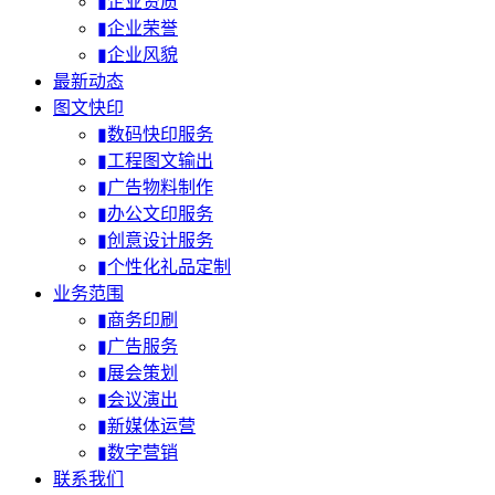
▮企业资质
▮企业荣誉
▮企业风貌
最新动态
图文快印
▮数码快印服务
▮工程图文输出
▮广告物料制作
▮办公文印服务
▮创意设计服务
▮个性化礼品定制
业务范围
▮商务印刷
▮广告服务
▮展会策划
▮会议演出
▮新媒体运营
▮数字营销
联系我们