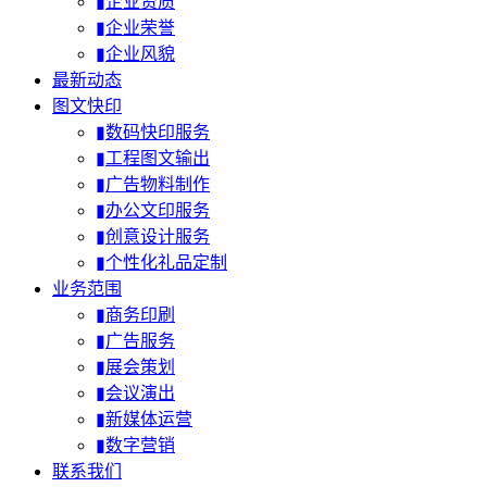
▮企业资质
▮企业荣誉
▮企业风貌
最新动态
图文快印
▮数码快印服务
▮工程图文输出
▮广告物料制作
▮办公文印服务
▮创意设计服务
▮个性化礼品定制
业务范围
▮商务印刷
▮广告服务
▮展会策划
▮会议演出
▮新媒体运营
▮数字营销
联系我们