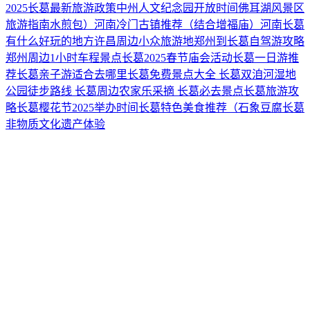
2025长葛最新旅游政策
中州人文纪念园开放时间
‌佛耳湖风景区
旅游指南
水煎包）
河南冷门古镇推荐（结合增福庙）
河南长葛
有什么好玩的地方
许昌周边小众旅游地
郑州到长葛自驾游攻略
郑州周边1小时车程景点
长葛2025春节庙会活动
长葛一日游推
荐
长葛亲子游适合去哪里
长葛免费景点大全 ‌
长葛双洎河湿地
公园徒步路线 ‌
长葛周边农家乐采摘 ‌
长葛必去景点
长葛旅游攻
略
长葛樱花节2025举办时间‌
长葛特色美食推荐（石象豆腐
长葛
非物质文化遗产体验