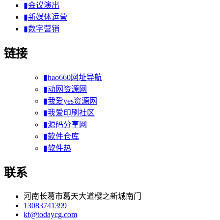
▮会议演出
▮新媒体运营
▮数字营销
链接
▮hao660网址导航
▮动网资源网
▮我爱yes资源网
▮我爱印刷社区
▮源码分享网
▮软件仓库
▮软件热
联系
河南长葛市葛天大道樱之新城南门
13083741399
kf@todaycg.com