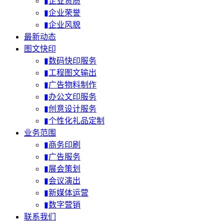
▮企业资质
▮企业荣誉
▮企业风貌
最新动态
图文快印
▮数码快印服务
▮工程图文输出
▮广告物料制作
▮办公文印服务
▮创意设计服务
▮个性化礼品定制
业务范围
▮商务印刷
▮广告服务
▮展会策划
▮会议演出
▮新媒体运营
▮数字营销
联系我们