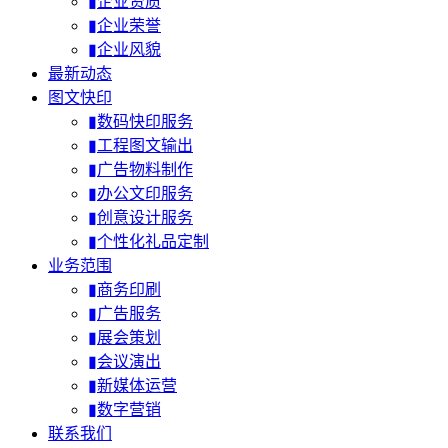
▮企业资质
▮企业荣誉
▮企业风貌
最新动态
图文快印
▮数码快印服务
▮工程图文输出
▮广告物料制作
▮办公文印服务
▮创意设计服务
▮个性化礼品定制
业务范围
▮商务印刷
▮广告服务
▮展会策划
▮会议演出
▮新媒体运营
▮数字营销
联系我们