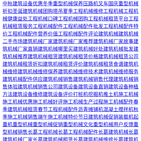
中秋建筑设备优惠
冬季重型机械保养
压路机
叉车
国庆重型机械
折扣
圣诞建筑机械团购
塔吊
夏季工程机械维修
工程机械
工程机
械健康益处
工程机械口碑
工程机械团购
工程机械租赁平台
工程
机械租赁服务
工程机械配件
工程机械配件批发
工程机械配件特
价
工程机械配件营养价值
工程机械配件评论
建筑机械
建筑机械
二手市场
建筑机械厂家
建筑机械厂家推荐
建筑机械厂家故事
建
筑机械厂家直销
建筑机械哪里买
建筑机械好处
建筑机械批发
建
筑机械推荐
建筑机械租赁
建筑机械租赁价格
建筑机械租赁公司
建筑机械租赁折扣
建筑机械租赁评价
建筑机械租赁食谱
建筑机
械维修
建筑机械维修保养
建筑机械维修技术
建筑机械维修服务
建筑机械配件供应
建筑机械销售
建筑机械销售代理
建筑机械销
售体验
建筑机械销售公司
建筑设备
建筑设备直销
建筑设备种植
方法
建筑设备维修
建筑设备评价
打桩机
挖掘机
推土机
施工机械
施工机械优惠
施工机械好评
施工机械生产过程
施工机械配件
春
季建筑机械租赁
春节工程机械配件
沥青摊铺机
混凝土搅拌机
秋
季施工机械销售
端午施工机械特价
节日建筑机械促销
装载机
起
重机
重型机械
重型机械促销
重型机械文化
重型机械用户反馈
重
型机械销售
长葛工程机械
长葛工程机械配件
长葛建筑机械
长葛
建筑机械厂家
长葛建筑机械租赁
长葛建筑机械维修
长葛建筑机