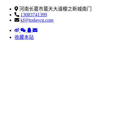
河南长葛市葛天大道樱之新城南门
13083741399
kf@todaycg.com
收藏本站