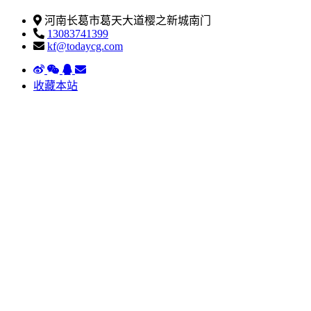
河南长葛市葛天大道樱之新城南门
13083741399
kf@todaycg.com
收藏本站