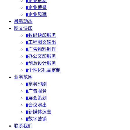
▮企业资质
▮企业荣誉
▮企业风貌
最新动态
图文快印
▮数码快印服务
▮工程图文输出
▮广告物料制作
▮办公文印服务
▮创意设计服务
▮个性化礼品定制
业务范围
▮商务印刷
▮广告服务
▮展会策划
▮会议演出
▮新媒体运营
▮数字营销
联系我们