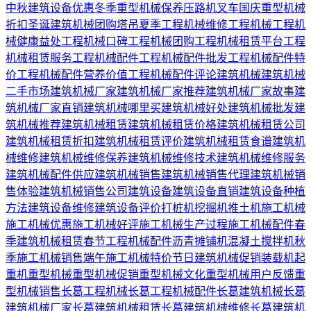
中秋建筑设备优惠
冬季重型机械保养
压路机
叉车
国庆重型机械
折扣
圣诞建筑机械团购
塔吊
夏季工程机械维修
工程机械
工程机
械健康益处
工程机械口碑
工程机械团购
工程机械租赁平台
工程
机械租赁服务
工程机械配件
工程机械配件批发
工程机械配件特
价
工程机械配件营养价值
工程机械配件评论
建筑机械
建筑机械
二手市场
建筑机械厂家
建筑机械厂家推荐
建筑机械厂家故事
建
筑机械厂家直销
建筑机械哪里买
建筑机械好处
建筑机械批发
建
筑机械推荐
建筑机械租赁
建筑机械租赁价格
建筑机械租赁公司
建筑机械租赁折扣
建筑机械租赁评价
建筑机械租赁食谱
建筑机
械维修
建筑机械维修保养
建筑机械维修技术
建筑机械维修服务
建筑机械配件供应
建筑机械销售
建筑机械销售代理
建筑机械销
售体验
建筑机械销售公司
建筑设备
建筑设备直销
建筑设备种植
方法
建筑设备维修
建筑设备评价
打桩机
挖掘机
推土机
施工机械
施工机械优惠
施工机械好评
施工机械生产过程
施工机械配件
春
季建筑机械租赁
春节工程机械配件
沥青摊铺机
混凝土搅拌机
秋
季施工机械销售
端午施工机械特价
节日建筑机械促销
装载机
起
重机
重型机械
重型机械促销
重型机械文化
重型机械用户反馈
重
型机械销售
长葛工程机械
长葛工程机械配件
长葛建筑机械
长葛
建筑机械厂家
长葛建筑机械租赁
长葛建筑机械维修
长葛建筑机