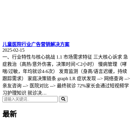
儿童医院行业广告营销解决方案
2025-02-15
一、行业特性与核心挑战 1.1 市场需求特征 三大核心诉求 急
症救治（高热/意外伤害，决策时间＜2小时） 慢病管理（哮
喘/过敏，年均就诊4-6次） 发育监测（身高/语言迟缓，持续
跟踪需求） 家庭决策链条 graph LR 症状发现 --> 网络查询 -->
亲友咨询 --> 医院对比 --> 最终就诊 72%家长会通过短视频学
习护理知识 就诊决…
最新