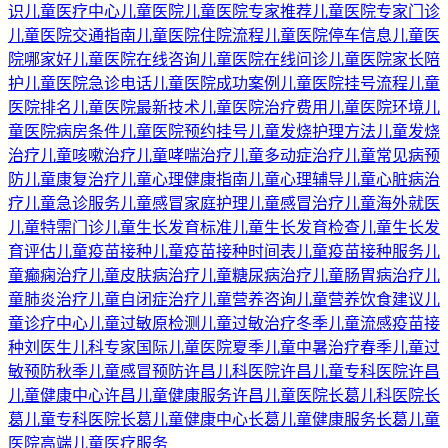
识
儿童医疗中心
儿童医院
儿童医院专家推荐
儿童医院专家门诊
儿童医院交通指南
儿童医院住院流程
儿童医院停车信息
儿童医
院哪家好
儿童医院在线咨询
儿童医院在线问诊
儿童医院家长陪
护
儿童医院急诊电话
儿童医院成功案例
儿童医院挂号流程
儿童
医院排名
儿童医院最新技术
儿童医院治疗费用
儿童医院环境
儿
童医院病房条件
儿童医院预约挂号
儿童发烧护理方法
儿童发烧
治疗
儿童咳嗽治疗
儿童哮喘治疗
儿童多动症治疗
儿童常见病预
防
儿童康复治疗
儿童心理健康指南
儿童心理辅导
儿童心脏病治
疗
儿童急诊服务
儿童感冒家庭护理
儿童感冒治疗
儿童海外就医
儿童特需门诊
儿童生长发育标准
儿童生长发育检查
儿童生长发
育评估
儿童疫苗接种
儿童疫苗接种时间表
儿童疫苗接种服务
儿
童癫痫治疗
儿童皮肤病治疗
儿童糖尿病治疗
儿童肠胃病治疗
儿
童肺炎治疗
儿童自闭症治疗
儿童营养咨询
儿童营养饮食建议
儿
童诊疗中心
儿童过敏原检测
儿童过敏治疗
冬季儿童流感疫苗接
种
刘医生儿科专家
国际儿童医院
夏季儿童中暑治疗
春季儿童过
敏预防
秋季儿童感冒预防
许昌儿科医院
许昌儿童专科医院
许昌
儿童健康中心
许昌儿童健康服务
许昌儿童医院
长葛儿科医院
长
葛儿童专科医院
长葛儿童健康中心
长葛儿童健康服务
长葛儿童
医院
高端儿童医疗服务