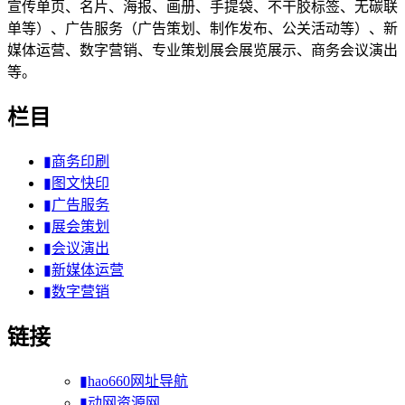
宣传单页、名片、海报、画册、手提袋、不干胶标签、无碳联
单等）、广告服务（广告策划、制作发布、公关活动等）、新
媒体运营、数字营销、专业策划展会展览展示、商务会议演出
等。
栏目
▮商务印刷
▮图文快印
▮广告服务
▮展会策划
▮会议演出
▮新媒体运营
▮数字营销
链接
▮hao660网址导航
▮动网资源网