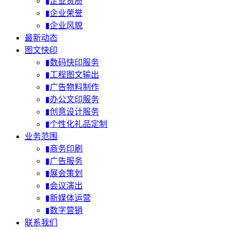
▮企业资质
▮企业荣誉
▮企业风貌
最新动态
图文快印
▮数码快印服务
▮工程图文输出
▮广告物料制作
▮办公文印服务
▮创意设计服务
▮个性化礼品定制
业务范围
▮商务印刷
▮广告服务
▮展会策划
▮会议演出
▮新媒体运营
▮数字营销
联系我们