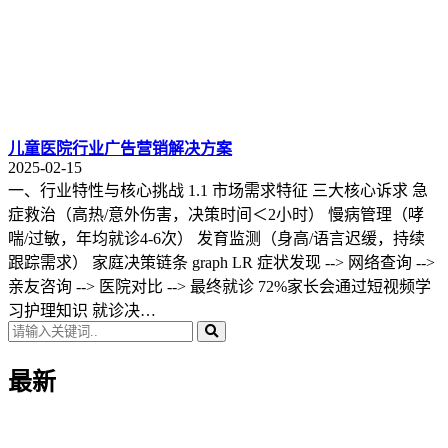
儿童医院行业广告营销解决方案
2025-02-15
一、行业特性与核心挑战 1.1 市场需求特征 三大核心诉求 急
症救治（高热/意外伤害，决策时间＜2小时） 慢病管理（哮
喘/过敏，年均就诊4-6次） 发育监测（身高/语言迟缓，持续
跟踪需求） 家庭决策链条 graph LR 症状发现 --> 网络查询 -->
亲友咨询 --> 医院对比 --> 最终就诊 72%家长会通过短视频学
习护理知识 就诊决…
最新