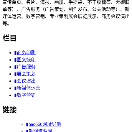
宣传单页、名片、海报、画册、手提袋、不干胶标签、无碳联
单等）、广告服务（广告策划、制作发布、公关活动等）、新
媒体运营、数字营销、专业策划展会展览展示、商务会议演出
等。
栏目
▮商务印刷
▮图文快印
▮广告服务
▮展会策划
▮会议演出
▮新媒体运营
▮数字营销
链接
▮hao660网址导航
▮动网资源网