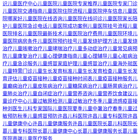
识
儿童医疗中心
儿童医院
儿童医院专家推荐
儿童医院专家门诊
儿童医院交通指南
儿童医院住院流程
儿童医院停车信息
儿童医
院哪家好
儿童医院在线咨询
儿童医院在线问诊
儿童医院家长陪
护
儿童医院急诊电话
儿童医院成功案例
儿童医院挂号流程
儿童
医院排名
儿童医院最新技术
儿童医院治疗费用
儿童医院环境
儿
童医院病房条件
儿童医院预约挂号
儿童发烧护理方法
儿童发烧
治疗
儿童咳嗽治疗
儿童哮喘治疗
儿童多动症治疗
儿童常见病预
防
儿童康复治疗
儿童心理健康指南
儿童心理辅导
儿童心脏病治
疗
儿童急诊服务
儿童感冒家庭护理
儿童感冒治疗
儿童海外就医
儿童特需门诊
儿童生长发育标准
儿童生长发育检查
儿童生长发
育评估
儿童疫苗接种
儿童疫苗接种时间表
儿童疫苗接种服务
儿
童癫痫治疗
儿童皮肤病治疗
儿童糖尿病治疗
儿童肠胃病治疗
儿
童肺炎治疗
儿童自闭症治疗
儿童营养咨询
儿童营养饮食建议
儿
童诊疗中心
儿童过敏原检测
儿童过敏治疗
冬季儿童流感疫苗接
种
刘医生儿科专家
国际儿童医院
夏季儿童中暑治疗
春季儿童过
敏预防
秋季儿童感冒预防
许昌儿科医院
许昌儿童专科医院
许昌
儿童健康中心
许昌儿童健康服务
许昌儿童医院
长葛儿科医院
长
葛儿童专科医院
长葛儿童健康中心
长葛儿童健康服务
长葛儿童
医院
高端儿童医疗服务