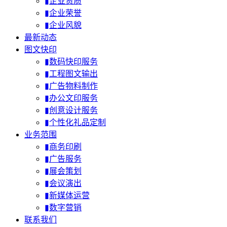
▮企业资质
▮企业荣誉
▮企业风貌
最新动态
图文快印
▮数码快印服务
▮工程图文输出
▮广告物料制作
▮办公文印服务
▮创意设计服务
▮个性化礼品定制
业务范围
▮商务印刷
▮广告服务
▮展会策划
▮会议演出
▮新媒体运营
▮数字营销
联系我们