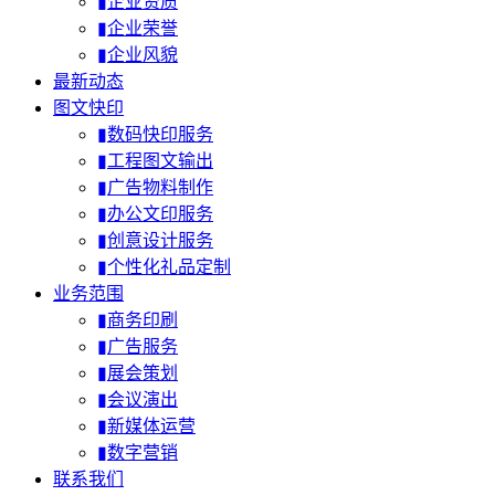
▮企业资质
▮企业荣誉
▮企业风貌
最新动态
图文快印
▮数码快印服务
▮工程图文输出
▮广告物料制作
▮办公文印服务
▮创意设计服务
▮个性化礼品定制
业务范围
▮商务印刷
▮广告服务
▮展会策划
▮会议演出
▮新媒体运营
▮数字营销
联系我们