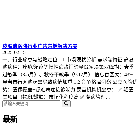
皮肤病医院行业广告营销解决方案
2025-02-15
一、行业痛点与战略定位 1.1 市场现状分析 需求端特征 高复
购病种：痤疮/湿疹等慢性病占门诊量62% 决策双峰期：春季
过敏季（3-5月）、秋冬干敏季（9-12月） 信息盲区大：43%
患者自行网购药膏导致病情加重 1.2 竞争格局洞察 公立医院优
势：医保覆盖+疑难病症接诊能力 民营机构机会点： ✅ 轻医
美项目（祛斑/嫩肤）市场化程度高 ✅ 专病管理…
最新