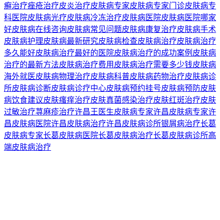
癣治疗
痤疮治疗
皮炎治疗
皮肤病专家
皮肤病专家门诊
皮肤病专
科医院
皮肤病光疗
皮肤病冷冻治疗
皮肤病医院
皮肤病医院哪家
好
皮肤病在线咨询
皮肤病常见问题
皮肤病康复治疗
皮肤病手术
皮肤病护理
皮肤病最新研究
皮肤病检查
皮肤病治疗
皮肤病治疗
多久能好
皮肤病治疗最好的医院
皮肤病治疗的成功案例
皮肤病
治疗的最新方法
皮肤病治疗费用
皮肤病治疗需要多少钱
皮肤病
海外就医
皮肤病物理治疗
皮肤病科普
皮肤病药物治疗
皮肤病诊
所
皮肤病诊断
皮肤病诊疗中心
皮肤病预约挂号
皮肤病预防
皮肤
病饮食建议
皮肤瘙痒治疗
皮肤真菌感染治疗
皮肤红斑治疗
皮肤
过敏治疗
荨麻疹治疗
许昌王医生皮肤病专家
许昌皮肤病专家
许
昌皮肤病医院
许昌皮肤病治疗
许昌皮肤病诊所
银屑病治疗
长葛
皮肤病专家
长葛皮肤病医院
长葛皮肤病治疗
长葛皮肤病诊所
高
端皮肤病治疗