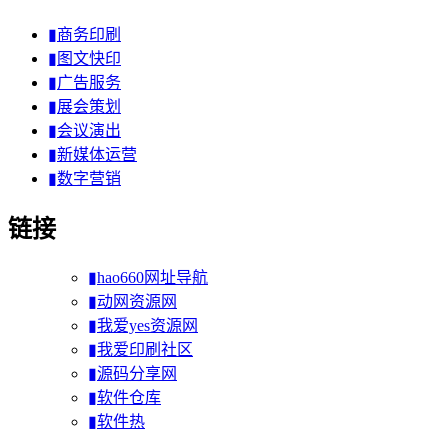
▮商务印刷
▮图文快印
▮广告服务
▮展会策划
▮会议演出
▮新媒体运营
▮数字营销
链接
▮hao660网址导航
▮动网资源网
▮我爱yes资源网
▮我爱印刷社区
▮源码分享网
▮软件仓库
▮软件热