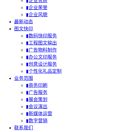
▮企业资质
▮企业荣誉
▮企业风貌
最新动态
图文快印
▮数码快印服务
▮工程图文输出
▮广告物料制作
▮办公文印服务
▮创意设计服务
▮个性化礼品定制
业务范围
▮商务印刷
▮广告服务
▮展会策划
▮会议演出
▮新媒体运营
▮数字营销
联系我们