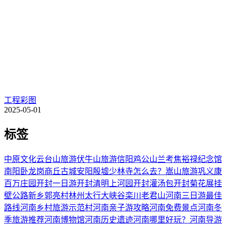
工程彩图
2025-05-01
标签
中原文化
云台山旅游
伏牛山旅游
信阳鸡公山
兰考焦裕禄纪念馆
南阳卧龙岗
商丘古城
安阳殷墟
少林寺怎么去？
嵩山旅游
巩义康
百万庄园
开封一日游
开封清明上河园
开封灌汤包
开封菊花展
挂
壁公路
新乡郭亮村
林州太行大峡谷
栾川老君山
河南三日游最佳
路线
河南乡村旅游示范村
河南亲子游攻略
河南免费景点
河南冬
季旅游推荐
河南博物馆
河南历史遗迹
河南哪里好玩？
河南导游