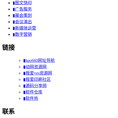
▮图文快印
▮广告服务
▮展会策划
▮会议演出
▮新媒体运营
▮数字营销
链接
▮hao660网址导航
▮动网资源网
▮我爱yes资源网
▮我爱印刷社区
▮源码分享网
▮软件仓库
▮软件热
联系