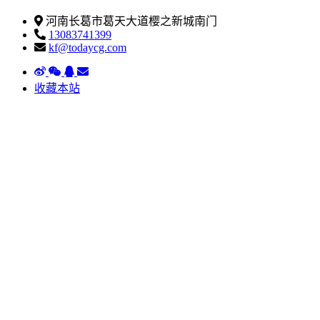
河南长葛市葛天大道樱之新城南门
13083741399
kf@todaycg.com
收藏本站