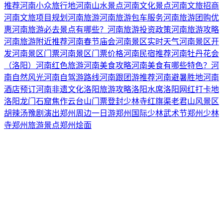
推荐
河南小众旅行地
河南山水景点
河南文化景点
河南文旅招商
河南文旅项目规划
河南旅游
河南旅游包车服务
河南旅游团购优
惠
河南旅游必去景点有哪些？
河南旅游投资政策
河南旅游攻略
河南旅游附近推荐
河南春节庙会
河南景区实时天气
河南景区开
发
河南景区门票
河南景区门票价格
河南民宿推荐
河南牡丹花会
（洛阳）
河南红色旅游
河南美食攻略
河南美食有哪些特色？
河
南自然风光
河南自驾游路线
河南跟团游推荐
河南避暑胜地
河南
酒店预订
河南非遗文化
洛阳旅游攻略
洛阳水席
洛阳网红打卡地
洛阳龙门石窟
焦作云台山门票
登封少林寺
红旗渠
老君山风景区
胡辣汤
豫剧演出
郑州周边一日游
郑州国际少林武术节
郑州少林
寺
郑州旅游景点
郑州烩面