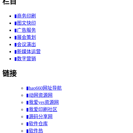
栏目
▮商务印刷
▮图文快印
▮广告服务
▮展会策划
▮会议演出
▮新媒体运营
▮数字营销
链接
▮hao660网址导航
▮动网资源网
▮我爱yes资源网
▮我爱印刷社区
▮源码分享网
▮软件仓库
▮软件热