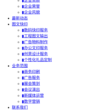
▮企业资质
▮企业荣誉
▮企业风貌
最新动态
图文快印
▮数码快印服务
▮工程图文输出
▮广告物料制作
▮办公文印服务
▮创意设计服务
▮个性化礼品定制
业务范围
▮商务印刷
▮广告服务
▮展会策划
▮会议演出
▮新媒体运营
▮数字营销
联系我们